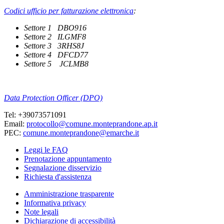
Codici ufficio per fatturazione elettronica
:
Settore 1 DBO916
Settore 2 ILGMF8
Settore 3 3RHS8J
Settore 4 DFCD77
Settore 5 JCLMB8
Data Protection Officer (DPO)
Tel: +39073571091
Email:
protocollo@comune.monteprandone.ap.it
PEC:
comune.monteprandone@emarche.it
Leggi le FAQ
Prenotazione appuntamento
Segnalazione disservizio
Richiesta d'assistenza
Amministrazione trasparente
Informativa privacy
Note legali
Dichiarazione di accessibilità