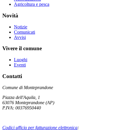
Agricoltura e pesca
Novità
Notizie
Comunicati
Avvisi
Vivere il comune
Luoghi
Eventi
Contatti
Comune di Monteprandone
Piazza dell'Aquila, 1
63076 Monteprandone (AP)
P.IVA: 00376950440
Codici ufficio per fatturazione elettronica
: