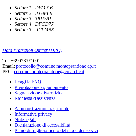
Settore 1 DBO916
Settore 2 ILGMF8
Settore 3 3RHS8J
Settore 4 DFCD77
Settore 5 JCLMB8
Data Protection Officer (DPO)
Tel: +39073571091
Email:
protocollo@comune.monteprandone.ap.it
PEC:
comune.monteprandone@emarche.it
Leggi le FAQ
Prenotazione appuntamento
Segnalazione disservizio
Richiesta d'assistenza
Amministrazione trasparente
Informativa privacy
Note legali
Dichiarazione di accessibilità
Piano di miglioramento del sito e dei servizi