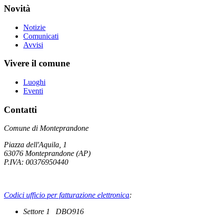
Novità
Notizie
Comunicati
Avvisi
Vivere il comune
Luoghi
Eventi
Contatti
Comune di Monteprandone
Piazza dell'Aquila, 1
63076 Monteprandone (AP)
P.IVA: 00376950440
Codici ufficio per fatturazione elettronica
:
Settore 1 DBO916